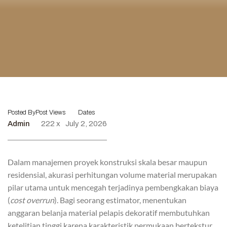
Posted By
Post Views
Dates
Admin
222 x
July 2, 2026
Dalam manajemen proyek konstruksi skala besar maupun
residensial, akurasi perhitungan volume material merupakan
pilar utama untuk mencegah terjadinya pembengkakan biaya
(
cost overrun
). Bagi seorang estimator, menentukan
anggaran belanja material pelapis dekoratif membutuhkan
ketelitian tinggi karena karakteristik permukaan bertekstur