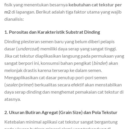
fisik yang menentukan besarnya
kebutuhan cat tekstur per
m2
di lapangan. Berikut adalah tiga faktor utama yang wajib
dianalisis:
1. Porositas dan Karakteristik Substrat Dinding
Dinding plesteran semen baru yang belum diberi pelapis
dasar (
undercoat
) memiliki daya serap yang sangat tinggi.
Jika cat tekstur diaplikasikan langsung pada permukaan yang
sangat berpori ini, konsumsi bahan pengikat (
binder
) akan
melonjak drastis karena terserap ke dalam semen.
Mengaplikasikan cat dasar penutup pori-pori semen
(
sealer/primer
) berkualitas secara efektif akan menstabilkan
daya serap dinding dan menghemat pemakaian cat tekstur di
atasnya.
2. Ukuran Butiran Agregat (Grain Size) dan Pola Tekstur
Ketebalan minimal aplikasi cat tekstur sangat bergantung
pada ukuran butiran mineral alami yang terkandung di