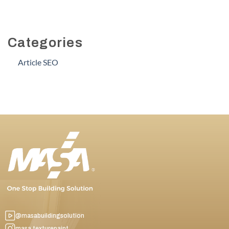
Categories
Article SEO
@masabuildingsolution
masa.texturepaint