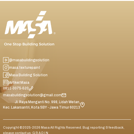
@masabuildingsolution
masa.texturepaint
Masa Building Solution
Artikel Masa
0811-3075-520
masabuildingsolution@gmail.com
Jl. Raya Menganti No. 998, Lidah Wetan,
Kec. Lakarsantri, Kota SBY - Jawa Timur 60213
Copyright ©2025-2026 Masa All Rights Reserved. Bug reporting & feedback,
please contact us:
G R A D I N