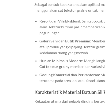
Sebagai bentuk kepakaran dalam aplikasi mat
menggunakan
cat tekstur grainy
untuk meni
Resort dan Vila Eksklusif:
Sangat cocok 
alam. Tekstur butiran pasir memberikan 
pegunungan.
Galeri Seni dan Butik Premium:
Memberik
atau produk yang dipajang. Tekstur grai
kedalaman ruang yang mewah.
Hunian Minimalis Modern:
Menghilangka
Cat tekstur grainy
memberikan variasi v
Gedung Komersial dan Perkantoran:
Mem
terutama pada area lobi atau fasad utam
Karakteristik Material Batuan Sili
Kekuatan utama dari pelapis dinding bertek