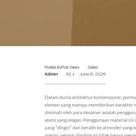
Posted By
Post Views
Dates
Admin
92 x
June 8, 2026
Dalam dunia arsitektur kontemporer, permuk
elemen yang mampu memberikan karakter mela
diminati oleh para desainer adalah penggu
alami yang elegan. Penggunaan material ini
yang “dingin” dan beralih ke atmosfer yang 
presisi, pelapis dinding ini tidak hanya me