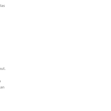
las
but.
a
kan