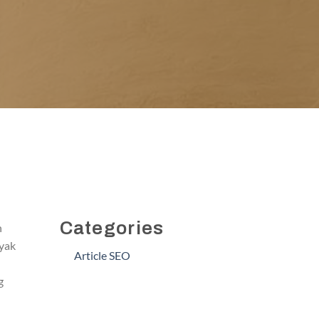
Categories
n
nyak
Article SEO
g