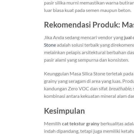
pasir silika murni memastikan warna butiran
luar biasa kuat pada semen maupun beton.
Rekomendasi Produk: Masa
Jika Anda sedang mencari vendor yang
jual
Stone
adalah solusi terbaik yang direkomend
melainkan pelapis arsitektural berbahan da
pasir alami yang sempurna dan konsisten.
Keunggulan Masa Silica Stone terletak pad
grainy yang seragam di area yang luas. Prod
kandungan Zero VOC dan sifat
breathable
,
kombinasi antara kekuatan mineral alam d
Kesimpulan
Memilih
cat tekstur grainy
berkualitas ada
indah dipandang, tetapi juga memiliki ketah