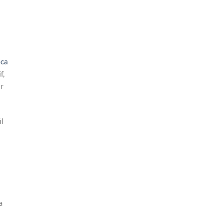
ica
f,
r
l
a