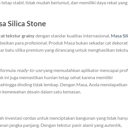
 tetap stabil, tidak mudah berlumut, dan memiliki daya rekat yang
 Silica Stone
 cat tekstur grainy
dengan standar kualitas internasional,
Masa Sil
asikan para profesional. Produk Masa bukan sekadar cat dekorati
sar batu silika premium yang dirancang untuk menghasilkan tekstu
a formula
ready-to-use
yang memudahkan aplikator mencapai profi
uk ini juga memastikan hunian tetap sehat karena memiliki
 sehingga dinding tidak lembap. Dengan Masa, Anda mendapatkan
an kemewahan desain dalam satu kemasan.
lah investasi cerdas untuk menciptakan bangunan yang tidak hany
anan jangka panjang. Dengan tekstur pasir alami yang autentik,