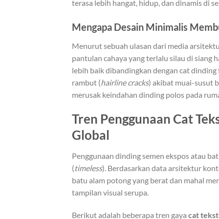
terasa lebih hangat, hidup, dan dinamis di s
Mengapa Desain Minimalis Membu
Menurut sebuah ulasan dari media arsitekt
pantulan cahaya yang terlalu silau di siang
lebih baik dibandingkan dengan cat dinding
rambut (
hairline cracks
) akibat muai-susut 
merusak keindahan dinding polos pada rum
Tren Penggunaan Cat Tek
Global
Penggunaan dinding semen ekspos atau batu
(
timeless
). Berdasarkan data arsitektur kon
batu alam potong yang berat dan mahal menu
tampilan visual serupa.
Berikut adalah beberapa tren gaya
cat teks