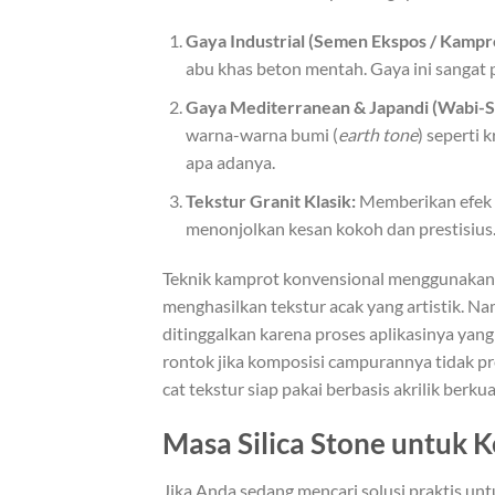
Gaya Industrial (Semen Ekspos / Kampro
abu khas beton mentah. Gaya ini sangat 
Gaya Mediterranean & Japandi (Wabi-Sa
warna-warna bumi (
earth tone
) seperti 
apa adanya.
Tekstur Granit Klasik:
Memberikan efek ki
menonjolkan kesan kokoh dan prestisius
Teknik kamprot konvensional menggunakan 
menghasilkan tekstur acak yang artistik. Na
ditinggalkan karena proses aplikasinya yan
rontok jika komposisi campurannya tidak pres
cat tekstur siap pakai berbasis akrilik berkual
Masa Silica Stone untuk 
Jika Anda sedang mencari solusi praktis u