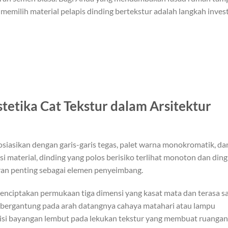
i, memilih material pelapis dinding bertekstur adalah langkah inves
etika Cat Tekstur dalam Arsitektur
osiasikan dengan garis-garis tegas, palet warna monokromatik, da
 material, dinding yang polos berisiko terlihat monoton dan ding
an penting sebagai elemen penyeimbang.
 menciptakan permukaan tiga dimensi yang kasat mata dan terasa s
at bergantung pada arah datangnya cahaya matahari atau lampu
nsisi bayangan lembut pada lekukan tekstur yang membuat ruangan