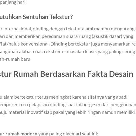
epanjang hari.
tuhkan Sentuhan Tekstur?
ur internasional, dinding dengan tekstur alami mampu mengurangi
 hari dan memberikan peredaman suara ruang (akustik dasar) yang
 flat/halus konvensional. Dinding bertekstur juga menyamarkan re
bangunan akibat cuaca ekstrem—masalah klasik yang paling sering
ah-rumah baru.
stur Rumah Berdasarkan Fakta Desain
 alam bertekstur terus meningkat karena sifatnya yang abadi
temporer, tren pelapisan dinding saat ini bergeser dari penggunaa
ju material inovatif siap pakai yang lebih ringan namun memiliki
tur rumah modern
yang paling digemari saat ini: