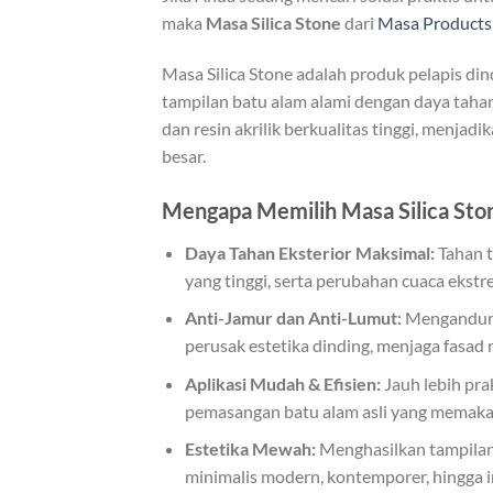
maka
Masa Silica Stone
dari
Masa Products
Masa Silica Stone adalah produk pelapis di
tampilan batu alam alami dengan daya tahan l
dan resin akrilik berkualitas tinggi, menjad
besar.
Mengapa Memilih Masa Silica Sto
Daya Tahan Eksterior Maksimal:
Tahan t
yang tinggi, serta perubahan cuaca ekst
Anti-Jamur dan Anti-Lumut:
Mengandung
perusak estetika dinding, menjaga fasad
Aplikasi Mudah & Efisien:
Jauh lebih pra
pemasangan batu alam asli yang memaka
Estetika Mewah:
Menghasilkan tampilan 
minimalis modern, kontemporer, hingga in