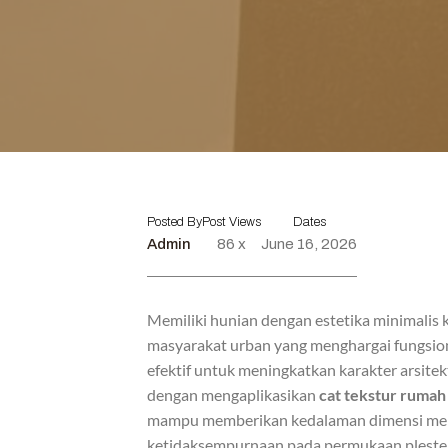
Posted By
Post Views
Dates
Admin
86 x
June 16, 2026
Memiliki hunian dengan estetika minimalis k
masyarakat urban yang menghargai fungsional
efektif untuk meningkatkan karakter arsit
dengan mengaplikasikan
cat tekstur ruma
mampu memberikan kedalaman dimensi melalu
ketidaksempurnaan pada permukaan pleste