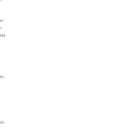
an
n
ala
as.
ain