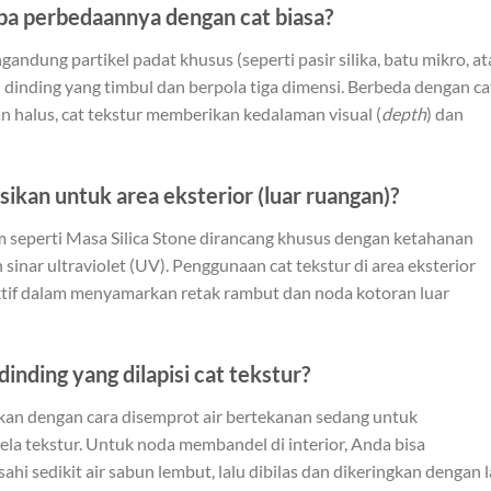
apa perbedaannya dengan cat biasa?
andung partikel padat khusus (seperti pasir silika, batu mikro, a
 dinding yang timbul dan berpola tiga dimensi. Berbeda dengan ca
 halus, cat tekstur memberikan kedalaman visual (
depth
) dan
asikan untuk area eksterior (luar ruangan)?
um seperti Masa Silica Stone dirancang khusus dengan ketahanan
 sinar ultraviolet (UV). Penggunaan cat tekstur di area eksterior
ktif dalam menyamarkan retak rambut dan noda kotoran luar
nding yang dilapisi cat tekstur?
hkan dengan cara disemprot air bertekanan sedang untuk
la tekstur. Untuk noda membandel di interior, Anda bisa
hi sedikit air sabun lembut, lalu dibilas dan dikeringkan dengan 