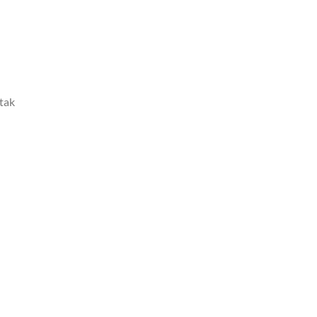
tak
n