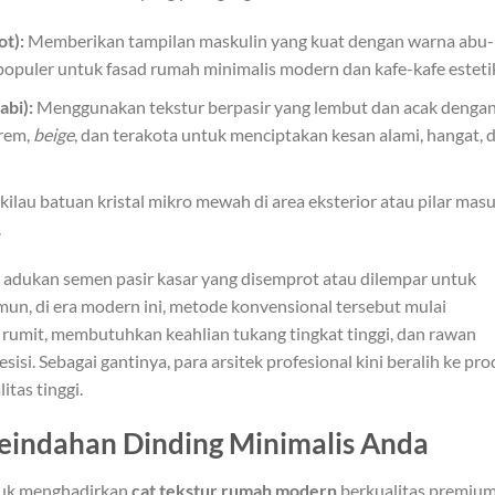
t):
Memberikan tampilan maskulin yang kuat dengan warna abu-
populer untuk fasad rumah minimalis modern dan kafe-kafe esteti
bi):
Menggunakan tekstur berpasir yang lembut dan acak denga
krem,
beige
, dan terakota untuk menciptakan kesan alami, hangat, 
lau batuan kristal mikro mewah di area eksterior atau pilar masu
.
adukan semen pasir kasar yang disemprot atau dilempar untuk
mun, di era modern ini, metode konvensional tersebut mulai
g rumit, membutuhkan keahlian tukang tingkat tinggi, dan rawan
isi. Sebagai gantinya, para arsitek profesional kini beralih ke pr
itas tinggi.
Keindahan Dinding Minimalis Anda
ntuk menghadirkan
cat tekstur rumah modern
berkualitas premium