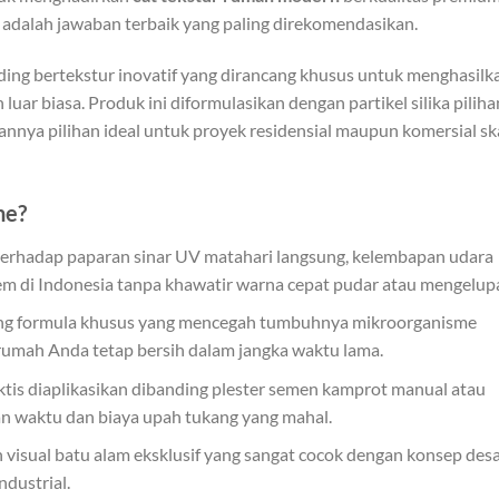
adalah jawaban terbaik yang paling direkomendasikan.
nding bertekstur inovatif yang dirancang khusus untuk menghasilk
uar biasa. Produk ini diformulasikan dengan partikel silika piliha
ikannya pilihan ideal untuk proyek residensial maupun komersial sk
ne?
erhadap paparan sinar UV matahari langsung, kelembapan udara
rem di Indonesia tanpa khawatir warna cepat pudar atau mengelup
 formula khusus yang mencegah tumbuhnya mikroorganisme
 rumah Anda tetap bersih dalam jangka waktu lama.
ktis diaplikasikan dibanding plester semen kamprot manual atau
n waktu dan biaya upah tukang yang mahal.
visual batu alam eksklusif yang sangat cocok dengan konsep des
dustrial.