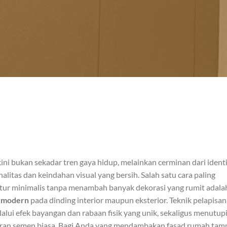
ini bukan sekadar tren gaya hidup, melainkan cerminan dari ident
itas dan keindahan visual yang bersih. Salah satu cara paling
ektur minimalis tanpa menambah banyak dekorasi yang rumit adala
h modern
pada dinding interior maupun eksterior. Teknik pelapisan 
i efek bayangan dan rabaan fisik yang unik, sekaligus menutup
ran semen biasa. Bagi Anda yang mendambakan fasad rumah tamp