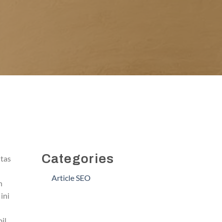
Categories
itas
Article SEO
h
ini
i
il