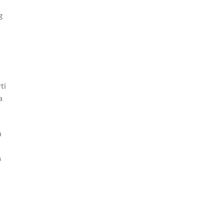
g
ti
a
n
m