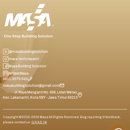
@masabuildingsolution
masa.texturepaint
Masa Building Solution
Artikel Masa
0811-3075-520
masabuildingsolution@gmail.com
Jl. Raya Menganti No. 998, Lidah Wetan,
Kec. Lakarsantri, Kota SBY - Jawa Timur 60213
Copyright ©2025-2026 Masa All Rights Reserved. Bug reporting & feedback,
please contact us:
G R A D I N