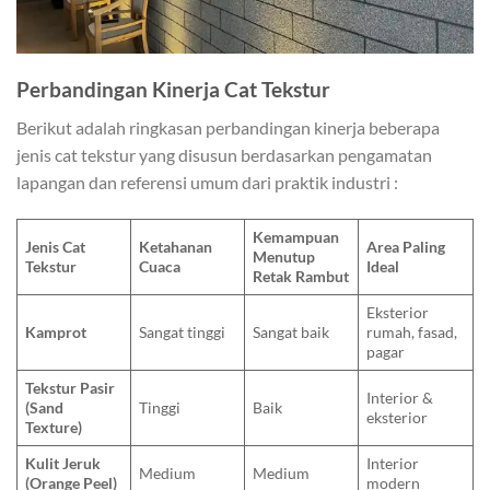
Perbandingan Kinerja Cat Tekstur
Berikut adalah ringkasan perbandingan kinerja beberapa
jenis cat tekstur yang disusun berdasarkan pengamatan
lapangan dan referensi umum dari praktik industri :
Kemampuan
Jenis Cat
Ketahanan
Area Paling
Menutup
Tekstur
Cuaca
Ideal
Retak Rambut
Eksterior
Kamprot
Sangat tinggi
Sangat baik
rumah, fasad,
pagar
Tekstur Pasir
Interior &
(Sand
Tinggi
Baik
eksterior
Texture)
Kulit Jeruk
Interior
Medium
Medium
(Orange Peel)
modern