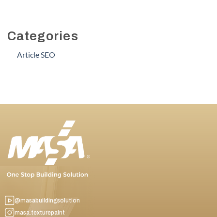
Categories
Article SEO
@masabuildingsolution
masa.texturepaint