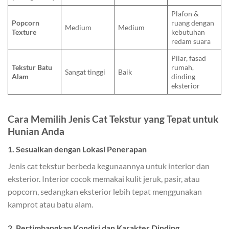
Plafon &
Popcorn
ruang dengan
Medium
Medium
Texture
kebutuhan
redam suara
Pilar, fasad
Tekstur Batu
rumah,
Sangat tinggi
Baik
Alam
dinding
eksterior
Cara Memilih Jenis Cat Tekstur yang Tepat untuk
Hunian Anda
1. Sesuaikan dengan Lokasi Penerapan
Jenis cat tekstur berbeda kegunaannya untuk interior dan
eksterior. Interior cocok memakai kulit jeruk, pasir, atau
popcorn, sedangkan eksterior lebih tepat menggunakan
kamprot atau batu alam.
2. Pertimbangkan Kondisi dan Karakter Dinding