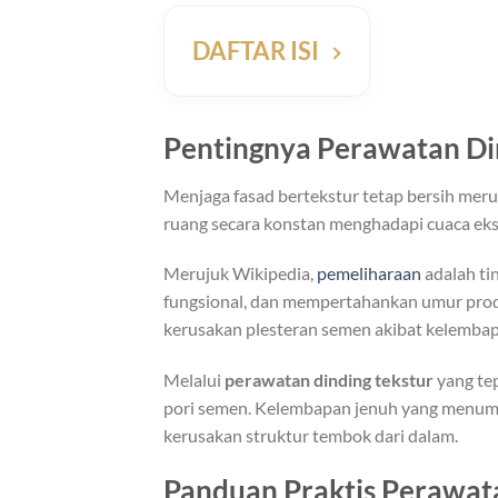
DAFTAR ISI
Pentingnya Perawatan Din
Menjaga fasad bertekstur tetap bersih meru
ruang secara konstan menghadapi cuaca ekst
Merujuk Wikipedia,
pemeliharaan
adalah ti
fungsional, dan mempertahankan umur produ
kerusakan plesteran semen akibat kelemba
Melalui
perawatan dinding tekstur
yang tep
pori semen. Kelembapan jenuh yang menu
kerusakan struktur tembok dari dalam.
Panduan Praktis Perawat