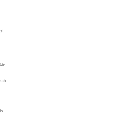
si.
Air
elah
is