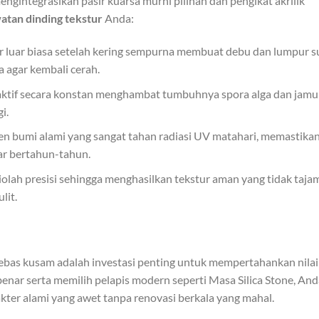
engintegrasikan pasir kuarsa murni pilihan dan pengikat akrilik
atan dinding tekstur
Anda:
 luar biasa setelah kering sempurna membuat debu dan lumpur su
a agar kembali cerah.
aktif secara konstan menghambat tumbuhnya spora alga dan jamur
i.
 bumi alami yang sangat tahan radiasi UV matahari, memastika
ar bertahun-tahun.
diolah presisi sehingga menghasilkan tekstur aman yang tidak taja
lit.
bebas kusam adalah investasi penting untuk mempertahankan nilai
enar serta memilih pelapis modern seperti Masa Silica Stone, And
ter alami yang awet tanpa renovasi berkala yang mahal.