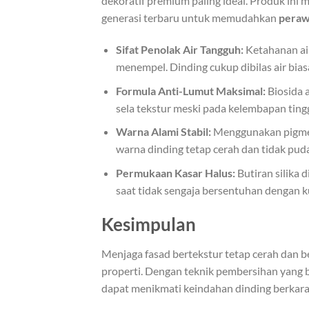
dekoratif premium paling ideal. Produk ini m
generasi terbaru untuk memudahkan
peraw
Sifat Penolak Air Tangguh:
Ketahanan air
menempel. Dinding cukup dibilas air bias
Formula Anti-Lumut Maksimal:
Biosida 
sela tekstur meski pada kelembapan tingg
Warna Alami Stabil:
Menggunakan pigmen
warna dinding tetap cerah dan tidak pud
Permukaan Kasar Halus:
Butiran silika 
saat tidak sengaja bersentuhan dengan ku
Kesimpulan
Menjaga fasad bertekstur tetap cerah dan 
properti. Dengan teknik pembersihan yang b
dapat menikmati keindahan dinding berkarak