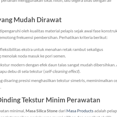
perlahan menggunakan sikat nilon, lalu segera bilas dengan air
 yang Mudah Dirawat
pengaruhi oleh kualitas material pelapis sejak awal fase konstruk
emotong frekuensi pembersihan. Perhatikan kriteria berikut:
eksibilitas ekstra untuk menahan retak rambut sekaligus
g menolak noda masuk ke pori semen.
kstur modern dengan efek daun talas sangat mudah dibersihkan. 
pu debu di sela tekstur (
self-cleaning effect
).
g disaring presisi menghasilkan tekstur simetris, meminimalkan c
.
 Dinding Tekstur Minim Perawatan
watan minimal,
Masa Silica Stone
dari
Masa Products
adalah pelap