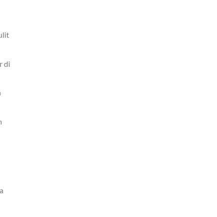
lit
 di
n
m
a